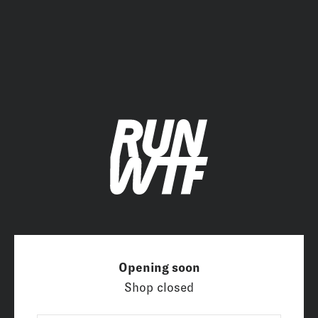
Zum Inhalt springen
RUN WTF Running Apparel
Opening soon
Shop closed